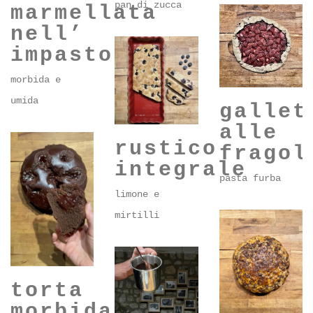
plumcake
torta con
pan di zucca
marmellata
nell’
impasto
morbida e
umida
gallet
alle
rustico
fragol
integrale
pasta furba
limone e
mirtilli
torta