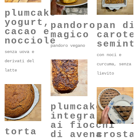
plumcake
yogurt,
pandoro
pan di
cacao e
magico
carote
nocciole
semint
pandoro vegano
senza uova e
con noci e
derivati del
curcuma, senza
latte
lievito
plumcake
integrale
ai fiocchi