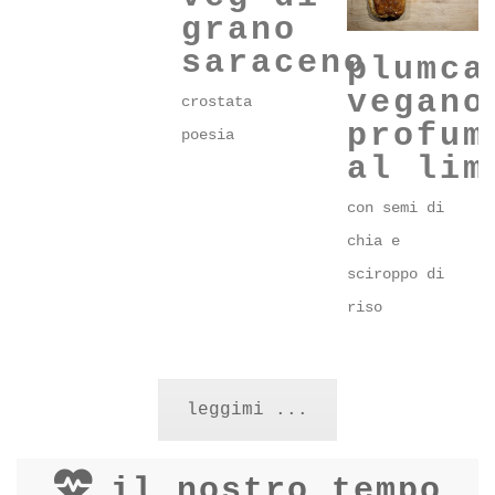
veg di
grano
saraceno
plumca
vegano
crostata
profum
poesia
al lim
con semi di
chia e
sciroppo di
riso
leggimi ...