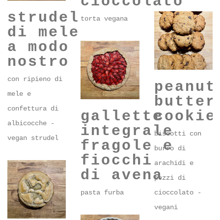
al
nocciole
cioccolato
strudel
torta vegana
di mele
a modo
nostro
con ripieno di
peanut
mele e
butter
confettura di
cookie
gallette
albicocche -
integrale
biscotti con
vegan strudel
fragole e
burro di
fiocchi
arachidi e
di avena
pezzi di
cioccolato -
pasta furba