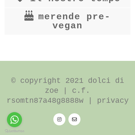
il nostro tempo
merende pre-
vegan
© copyright 2021 dolci di
zoe | c.f.
rsomtn87a48g8888w |
privacy