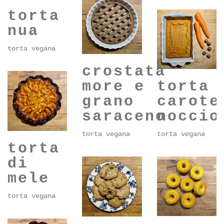
vegani
torta
nua
torta vegana
crostata
torta
more e
carote
grano
noccio
saraceno
torta vegana
torta vegana
torta
di
mele
torta vegana