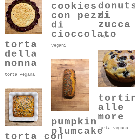
donuts
cookies
di
con pezzi
zucca
di
cioccolato
vegan
torta
vegani
della
nonna
torta vegana
tortin
alle
more
pumpkin
torta vegana