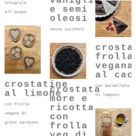
plumcake
cacao
vaniglia
integrale
e semi
all’acqua
oleosi
senza zucchero
crosta
frolla
vegana
al cac
crostatine
con marmellata
crostata
al limone
di lamponi
more e
con frolla
ricotta
vegana di
con
grano saraceno
frolla