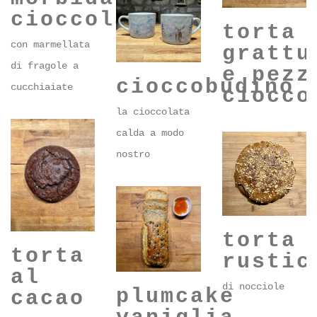
morbida al
cioccolato
torta 
con marmellata
grattu
di fragole a
e pezz
cioccobudino
cucchiaiate
ciocco
la cioccolata
calda a modo
nostro
torta
torta
rustic
al
di nocciole