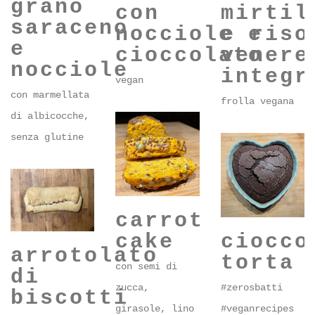
torta
di avena
crosta
grano
con
mirtil
saraceno
nocciole e
e riso
e
cioccolato
venere
nocciole
integr
vegan
con marmellata
frolla vegana
di albicocche,
senza glutine
carrot
ciocco
cake
arrotolato
torta
con semi di
di
#zerosbatti
zucca,