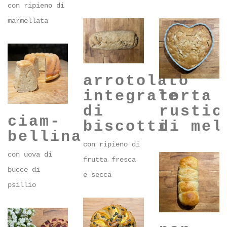
biscotti
#veganrecipes
girasole, lino
con ripieno di
marmellata
arrotolato
torta
integrale
rustic
di
ciam-
di mel
biscotti
bellina
con ripieno di
con uova di
frutta fresca
bucce di
e secca
psillio