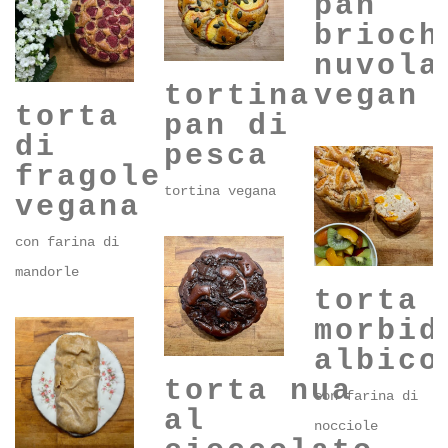
pan
brioch
nuvola
vegan
tortina
torta
pan di
di
pesca
fragole
tortina vegana
vegana
con farina di
mandorle
torta
morbid
albico
torta nua
con farina di